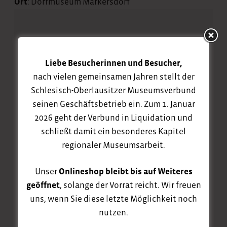
Ort
: Dorfmuseum Markersdorf
Ihre Anfrage
Liebe Besucherinnen und Besucher,
Senden Sie eine Anfrage für das Projekt
nach vielen gemeinsamen Jahren stellt der
„Bauernregeln und Bauernweisheiten“.
Schlesisch-Oberlausitzer Museumsverbund
seinen Geschäftsbetrieb ein. Zum 1. Januar
verfügbare Termine
2026 geht der Verbund in Liquidation und
schließt damit ein besonderes Kapitel
regionaler Museumsarbeit.
Ihr Name
Unser
Onlineshop bleibt bis auf Weiteres
geöffnet
, solange der Vorrat reicht. Wir freuen
uns, wenn Sie diese letzte Möglichkeit noch
nutzen.
Telefon