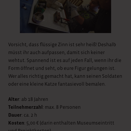
Vorsicht, dass flüssige Zinn ist sehr heiß! Deshalb
müsst ihr auch aufpassen, damit sich keiner
wehtut. Spannend ist es auf jeden Fall, wenn ihr die
Form öffnet und seht, ob eure Figur gelungen ist.
Wer alles richtig gemacht hat, kann seinen Soldaten
oder eine kleine Katze fantasievoll bemalen.
Alter
: ab 18 Jahren
Teilnehmerzahl
: max. 8 Personen
Dauer
: ca. 2 h
Kosten
: 5,00 € (darin enthalten Museumseintritt
und Projektkosten)