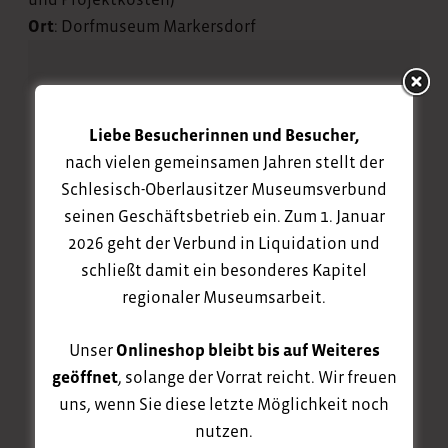
Ort
: Dorfmuseum Markersdorf
Ihre Anfrage
Liebe Besucherinnen und Besucher,
Senden Sie eine Anfrage zum Projekt „Vom
nach vielen gemeinsamen Jahren stellt der
mutigen Zinnsoldaten – wir gießen Zinnfiguren“.
Schlesisch-Oberlausitzer Museumsverbund
seinen Geschäftsbetrieb ein. Zum 1. Januar
verfügbare Termine
2026 geht der Verbund in Liquidation und
schließt damit ein besonderes Kapitel
regionaler Museumsarbeit.
Ihr Name
Unser
Onlineshop bleibt bis auf Weiteres
geöffnet
, solange der Vorrat reicht. Wir freuen
uns, wenn Sie diese letzte Möglichkeit noch
nutzen.
Telefon