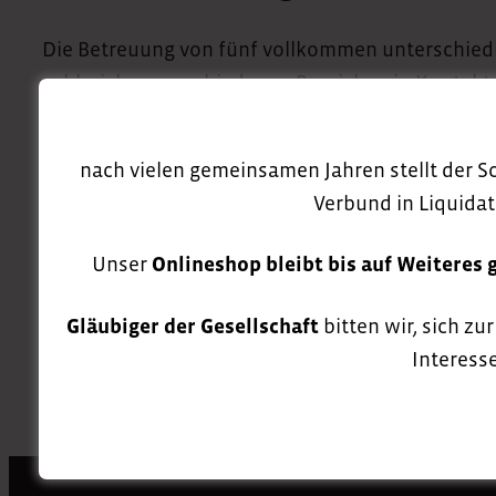
Die Betreuung von fünf vollkommen unterschiedl
zahlreichen verschiedenen Bereichen in Kontakt.
Angebote und Pflege kulturellen Erbes bieten si
nach vielen gemeinsamen Jahren stellt der S
Du suchst einen interessanten Arbeitsplatz zur
Verbund in Liquidat
kennenlernen!
mehr erfahren
Unser
Onlineshop bleibt bis auf Weiteres 
Gläubiger der Gesellschaft
bitten wir, sich zu
Interesse