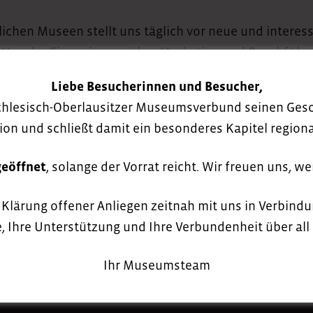
ichen Museen stellt uns täglich vor neue und intere
 Von der Finanzierung über Marketing und Durchführun
ch viele Anknüpfungspunkte für interessierte Studiere
Liebe Besucherinnen und Besucher,
chlesisch-Oberlausitzer Museumsverbund seinen Gesch
 Durchführung deines Pflichtpraktikums im Rahmen ein
ion und schließt damit ein besonderes Kapitel regio
geöffnet
, solange der Vorrat reicht. Wir freuen uns, w
r Klärung offener Anliegen zeitnah mit uns in Verbindu
, Ihre Unterstützung und Ihre Verbundenheit über all 
Ihr Museumsteam