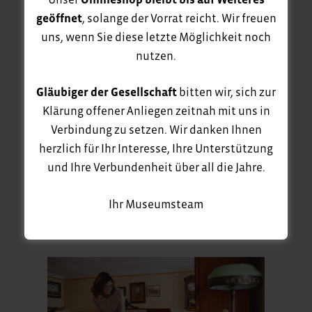
„Reichenbacher Nachrichten“ ab
geöffnet
, solange der Vorrat reicht. Wir freuen
Oktober 1990 war so der Wegbereiter
uns, wenn Sie diese letzte Möglichkeit noch
des heutigen
Amtsblattes von
nutzen.
Reichenbach O.L.
Gläubiger der Gesellschaft
bitten wir, sich zur
Das Wirken von Herrn Harald Krüger
Klärung offener Anliegen zeitnah mit uns in
wird auch in Zukunft nicht an
Verbindung zu setzen. Wir danken Ihnen
Bedeutung verlieren und integriert
herzlich für Ihr Interesse, Ihre Unterstützung
sein in einer interessanten
und Ihre Verbundenheit über all die Jahre.
Museumsarbeit.
Ihr Museumsteam
Vorstand des Heimatverein
Reichenbach e.V., November 2023