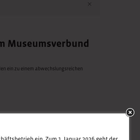
 im Museumsverbund
den ein zu einem abwechslungsreichen
äftsbetrieb ein. Zum 1. Januar 2026 geht der