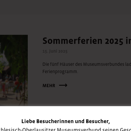
Sommerferien 2025
15. Juni 2025
Die fünf Häuser des Museumsverbundes la
Ferienprogramm.
MEHR
Liebe Besucherinnen und Besucher,
chlesisch-Oberlausitzer Museumsverbund seinen Gesch