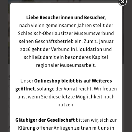
Liebe Besucherinnen und Besucher,
nach vielen gemeinsamen Jahren stellt der
Schlesisch-Oberlausitzer Museumsverbund
seinen Geschäftsbetrieb ein. Zum 1. Januar
2026 geht der Verbund in Liquidation und
schließt damit ein besonderes Kapitel
regionaler Museumsarbeit.
Schachmann-Pleinair 2025
Unser
Onlineshop bleibt bis auf Weiteres
07. Mai 2025
geöffnet
, solange der Vorrat reicht. Wir freuen
uns, wenn Sie diese letzte Möglichkeit noch
Künstlerisches Gedenken an einen Lausitzer
nutzen.
Universalgelehrten – Schachmann-Pleinair 2025 startet
in Königshain
Gläubiger der Gesellschaft
bitten wir, sich zur
MEHR
Klärung offener Anliegen zeitnah mit uns in