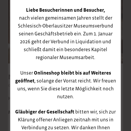
Liebe Besucherinnen und Besucher,
nach vielen gemeinsamen Jahren stellt der
Schlesisch-Oberlausitzer Museumsverbund
seinen Geschäftsbetrieb ein. Zum 1. Januar
2026 geht der Verbund in Liquidation und
schließt damit ein besonderes Kapitel
regionaler Museumsarbeit.
Unser
Onlineshop bleibt bis auf Weiteres
Neue Sammlungsleitung
geöffnet
, solange der Vorrat reicht. Wir freuen
03. Juli 2024
uns, wenn Sie diese letzte Möglichkeit noch
nutzen.
Kunsthistorikerin Katrin Bielmeier tritt ihre Position an
Gläubiger der Gesellschaft
bitten wir, sich zur
MEHR
Klärung offener Anliegen zeitnah mit uns in
Verbindung zu setzen. Wir danken Ihnen