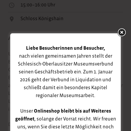
15:00–16:00 Uhr
Schloss Königshain
Ausstellungsrundgang mit Ulrike Thiele
Liebe Besucherinnen und Besucher,
Ulrike Thiele thematisiert in ihren Werken die
nach vielen gemeinsamen Jahren stellt der
Beziehung zwischen Mensch und Raum. Ihre
Schlesisch-Oberlausitzer Museumsverbund
Collagen, Zeichnungen und Installationen nehmen
seinen Geschäftsbetrieb ein. Zum 1. Januar
Bezug auf Geschichte und Architektur und weisen
2026 geht der Verbund in Liquidation und
auf physische und psychische Dimensionen unserer
schließt damit ein besonderes Kapitel
Lebensräume hin. In der Präsentation „HOLD THE
regionaler Museumsarbeit.
LINE“ rückt dabei das facettenreiche Thema „Linie“
in den Mittelpunkt.
Unser
Onlineshop bleibt bis auf Weiteres
geöffnet
, solange der Vorrat reicht. Wir freuen
Die Stipendiatin erläutert bei einem Rundgang
uns, wenn Sie diese letzte Möglichkeit noch