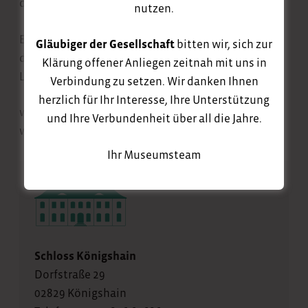
durch die Ausstellung ihre Arbeiten.
nutzen.
Eine Kooperation mit dem Neckar-Odenwald-Kreis,
Gläubiger der Gesellschaft
bitten wir, sich zur
dem Landkreis Görlitz und dem Via Regia
Klärung offener Anliegen zeitnah mit uns in
Landesverband Sachsen e.V.
Verbindung zu setzen. Wir danken Ihnen
herzlich für Ihr Interesse, Ihre Unterstützung
www.ulrikethiele.org
und Ihre Verbundenheit über all die Jahre.
www.kunstkulturstiftung-oberlausitz.de
Ihr Museumsteam
Schloss Königshain
Dorfstraße 29
02829 Königshain