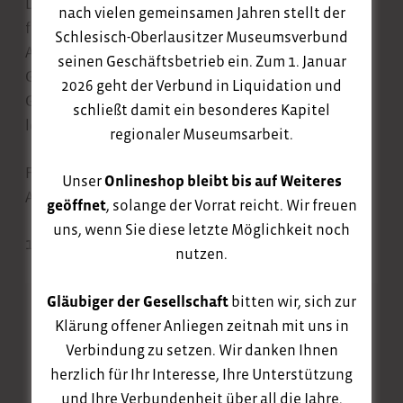
Das Lausitzer Fagottquartett präsentiert ein
nach vielen gemeinsamen Jahren stellt der
fröhliches und heiteres Programm, das die
Schlesisch-Oberlausitzer Museumsverbund
Ausdrucksvielfalt dieses Instruments voll zur
seinen Geschäftsbetrieb ein. Zum 1. Januar
Geltung bringt. Von Barock bis Beatles, vom
2026 geht der Verbund in Liquidation und
Geburtstagsständchen bis zu eines Humoristen
schließt damit ein besonderes Kapitel
letzter Stunde: Freude, schöner Fagötterfunken!
regionaler Museumsarbeit.
Fagottquartett: Martin Bandel, Thomia Erhardt,
Unser
Onlineshop bleibt bis auf Weiteres
Andreas Wilke, Filippo Fraghì
geöffnet
, solange der Vorrat reicht. Wir freuen
uns, wenn Sie diese letzte Möglichkeit noch
17,- EUR / 12,- EUR
nutzen.
Gläubiger der Gesellschaft
bitten wir, sich zur
Klärung offener Anliegen zeitnah mit uns in
Verbindung zu setzen. Wir danken Ihnen
herzlich für Ihr Interesse, Ihre Unterstützung
Schloss Krobnitz
und Ihre Verbundenheit über all die Jahre.