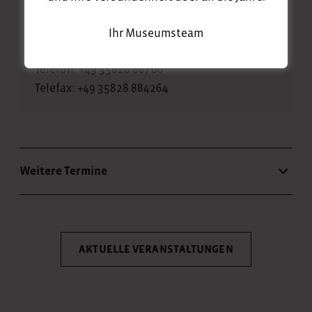
Am Friedenstal 5
02894 Reichenbach/O.L.
Ihr Museumsteam
OT Krobnitz
Telefon: +49 35828 88700
Telefax: +49 35828 884264
Weitere Termine
AKTUELLE VERANSTALTUNGEN