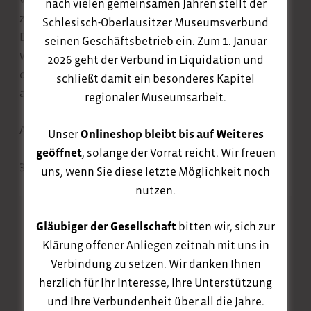
nach vielen gemeinsamen Jahren stellt der
zwei Fächer? Wohin führt die geheime Tür auf dem
Schlesisch-Oberlausitzer Museumsverbund
Dachboden? Wie hat der Knecht sich im Winter
seinen Geschäftsbetrieb ein. Zum 1. Januar
warmgehalten und was gehörte zu den Aufgaben
2026 geht der Verbund in Liquidation und
der Magd? Stille deine Neugier und lass dich in eine
schließt damit ein besonderes Kapitel
andere Zeit entführen.
regionaler Museumsarbeit.
Anmeldung unter bildung@museumsverbund-ol.de
Unser
Onlineshop bleibt bis auf Weiteres
geöffnet
, solange der Vorrat reicht. Wir freuen
3,- EUR zzgl. Eintritt
uns, wenn Sie diese letzte Möglichkeit noch
nutzen.
Gläubiger der Gesellschaft
bitten wir, sich zur
Klärung offener Anliegen zeitnah mit uns in
Verbindung zu setzen. Wir danken Ihnen
herzlich für Ihr Interesse, Ihre Unterstützung
und Ihre Verbundenheit über all die Jahre.