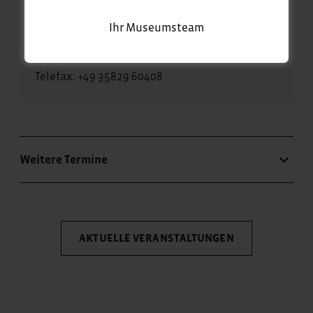
Dorfmuseum Markersdorf
Kirchstraße 2
Ihr Museumsteam
02829 Markersdorf
Telefon: +49 35829 60329
Telefax: +49 35829 60408
Weitere Termine
AKTUELLE VERANSTALTUNGEN