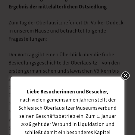
Ergebnis der mittelalterlichen Ostsiedlung
Zum Tag der Oberlausitz referiert Dr. Volker Dudeck
in unserem Hause und betrachtet folgende
Fragestellungen:
Der Vortrag gibt einen Überblick über die frühe
Besiedlungsgeschichte der Oberlausitz – von den
ersten germanischen und slawischen Völkern bis
zur mittelalterlichen Kolonisation durch Siedler aus
dem Westen. Dabei werden nicht nur historische
Liebe Besucherinnen und Besucher,
Entwicklungen nachvollzogen, sondern auch die
nach vielen gemeinsamen Jahren stellt der
enormen Leistungen der mittelalterlichen
Schlesisch-Oberlausitzer Museumsverbund
Neusiedler gewürdigt, die aus undurchdringlichem
seinen Geschäftsbetrieb ein. Zum 1. Januar
Wald Kulturlandschaft schufen. Ein spannender
2026 geht der Verbund in Liquidation und
Streifzug durch Jahrhunderte regionaler
schließt damit ein besonderes Kapitel