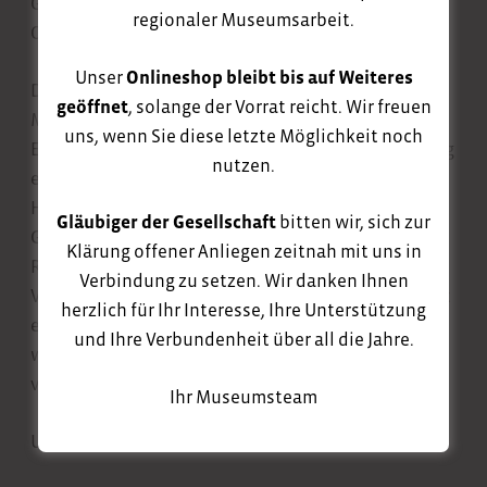
Geschichte, der die Wurzeln der heutigen
regionaler Museumsarbeit.
Oberlausitz sichtbar macht.
Unser
Onlineshop bleibt bis auf Weiteres
Dr. Volker Dudeck prägte als Historiker und
geöffnet
, solange der Vorrat reicht. Wir freuen
Museumsdirektor von 1990 bis 2006 das kulturelle
uns, wenn Sie diese letzte Möglichkeit noch
Erbe Zittaus entscheidend mit. Unter seiner Leitung
nutzen.
erlebte die Region bedeutende kulturelle
Höhepunkte wie die Ausstellung „Welt – Macht –
Gläubiger der Gesellschaft
bitten wir, sich zur
Geist“ und die Gründung der kulturtouristischen
Klärung offener Anliegen zeitnah mit uns in
Route „VIA SACRA“. Durch seine Publikationen und
Verbindung zu setzen. Wir danken Ihnen
Vorträge zur Kulturgeschichte der Oberlausitz setzt
herzlich für Ihr Interesse, Ihre Unterstützung
er sich unermüdlich für die Region ein. Im Jahr 2007
und Ihre Verbundenheit über all die Jahre.
wurde ihm der Sächsische Verdienstorden
verliehen.
Ihr Museumsteam
Um Spenden wird gebeten.