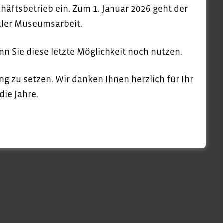
äftsbetrieb ein. Zum 1. Januar 2026 geht der
“ im
naler Museumsarbeit.
m Apolda
enn Sie diese letzte Möglichkeit noch nutzen.
ng zu setzen. Wir danken Ihnen herzlich für Ihr
Ausstellung "Kleidergeschichten", die 2022 auf
 alten und neuen ...
die Jahre.