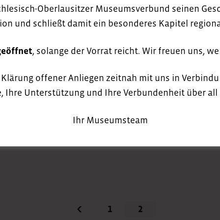
chlesisch-Oberlausitzer Museumsverbund seinen Gesch
„Kleidergeschichten
ion und schließt damit ein besonderes Kapitel regio
GlockenStadtMuseu
geöffnet
, solange der Vorrat reicht. Wir freuen uns, w
27. November 2023
r Klärung offener Anliegen zeitnah mit uns in Verbindu
Manche erinnern sich vielleicht noch an die 
Schloss Krobnitz zu sehen war. Angefüllt mit
, Ihre Unterstützung und Ihre Verbundenheit über all 
MEHR
Ihr Museumsteam
1
2