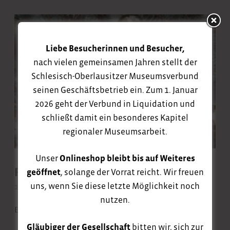
Liebe Besucherinnen und Besucher,
nach vielen gemeinsamen Jahren stellt der
Schlesisch-Oberlausitzer Museumsverbund
seinen Geschäftsbetrieb ein. Zum 1. Januar
2026 geht der Verbund in Liquidation und
schließt damit ein besonderes Kapitel
regionaler Museumsarbeit.
Unser
Onlineshop bleibt bis auf Weiteres
Rückblick 2023
geöffnet
, solange der Vorrat reicht. Wir freuen
uns, wenn Sie diese letzte Möglichkeit noch
19. Dezember 2023
nutzen.
Ein kurzer Jahresrückblick auf 2023.
Gläubiger der Gesellschaft
bitten wir, sich zur