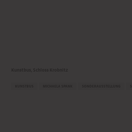
Kunstbus
,
Schloss Krobnitz
KUNSTBUS
MICHAELA SPANK
SONDERAUSSTELLUNG
S