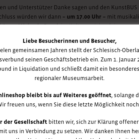
n und Unterstützer Danke sagen und den KunstBUS no
nschluss würden wir dann
– um 17.00 Uhr –
mit musikali
k“ von Michaela Spank
im Kulturspeicher feiern.
Liebe Besucherinnen und Besucher,
t 2026 in der Westlausitz. Wir würden uns freuen euc
ielen gemeinsamen Jahren stellt der Schlesisch-Oberla
erbund seinen Geschäftsbetrieb ein. Zum 1. Januar 
bund in Liquidation und schließt damit ein besonderes
regionaler Museumsarbeit.
lineshop bleibt bis auf Weiteres geöffnet
, solange d
Wir freuen uns, wenn Sie diese letzte Möglichkeit noc
r der Gesellschaft
bitten wir, sich zur Klärung offene
mit uns in Verbindung zu setzen. Wir danken Ihnen her