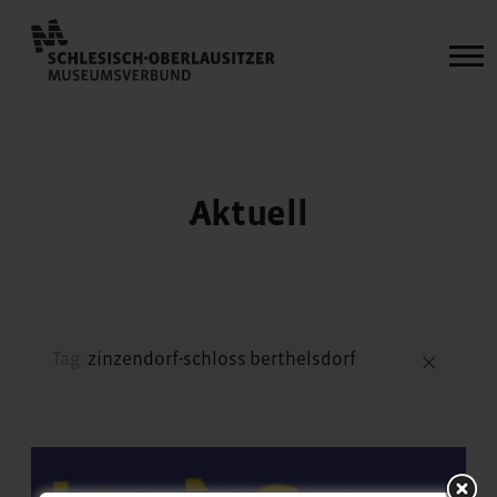
Aktuell
Tag:
zinzendorf-schloss berthelsdorf